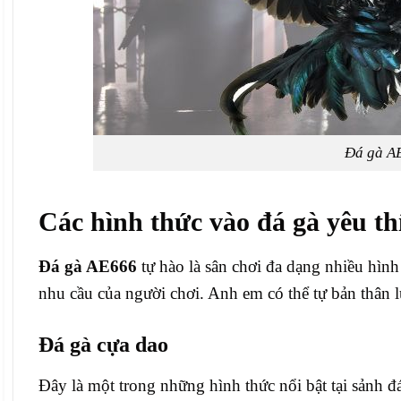
Đá gà AE
Các hình thức vào đá gà yêu th
Đá gà AE666
tự hào là sân chơi đa dạng nhiều hì
nhu cầu của người chơi. Anh em có thể tự bản thân 
Đá gà cựa dao
Đây là một trong những hình thức nổi bật tại sảnh 