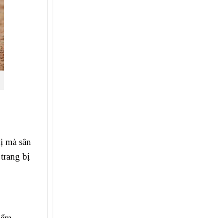
vị mà sân
trang bị
iểm