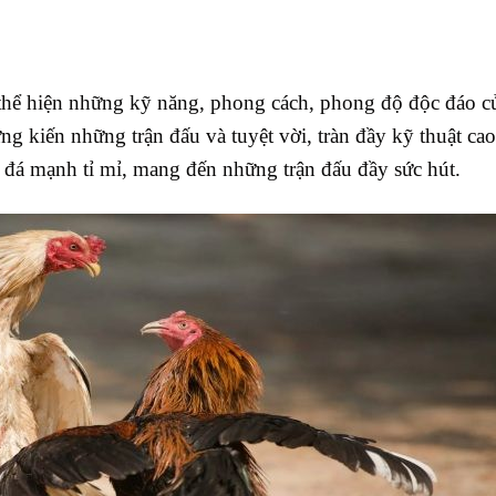
 thể hiện những kỹ năng, phong cách, phong độ độc đáo c
ng kiến những trận đấu và tuyệt vời, tràn đầy kỹ thuật ca
 đá mạnh tỉ mỉ, mang đến những trận đấu đầy sức hút.