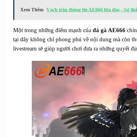
Xem Thêm
Vạch trần thông tin AE666 lừa đảo - Sự th
Một trong những điểm mạnh của
đá gà AE666
chín
tại đây không chỉ phong phú về nội dung mà còn thu
livestream sẽ giúp người chơi đưa ra những quyết đị