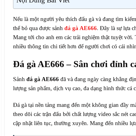
Nếu là một người yêu thích đấu gà và đang tìm kiếm
thể bỏ qua được sảnh
đá gà AE666
. Đây là sự lựa 
Mang tới cho anh em các trải nghiệm thật tuyệt vời.
nhiều thông tin chi tiết hơn để người chơi có cái nh
Đá gà AE666 – Sân chơi đỉnh c
Sảnh
đá gà AE666
đã và đang ngày càng khẳng định 
lượng sản phẩm, dịch vụ cao, đa dạng hình thức cá 
Đá gà tại nền tảng mang đến một không gian đầy mà
theo dõi các trận đấu bởi chất lượng video sắc nét 
cập nhật liên tục, thường xuyên. Mang đến nhiều lựa