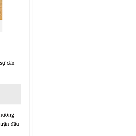
 sự cân
thương
 trận đấu