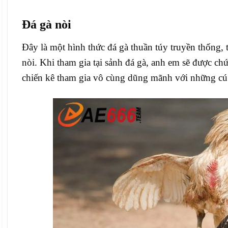
Đá gà nòi
Đây là một hình thức đá gà thuần túy truyền thống,
nòi. Khi tham gia tại sảnh đá gà, anh em sẽ được chứ
chiến kê tham gia vô cùng dũng mãnh với những cú