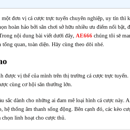
 một đơn vị cá cược trực tuyến chuyên nghiệp, uy tín thì
chọn hoàn hảo bởi sân chơi sở hữu nhiều ưu điểm nổi bật, 
 Trong nội dung bài viết dưới đây,
AE666
chúng tôi sẽ ma
ìn tổng quan, toàn diện. Hãy cùng theo dõi nhé.
ao
được vị thế của mình trên thị trường cá cược trực tuyến.
cược cùng cơ hội săn thưởng lớn.
u sắc dành cho những ai đam mê loại hình cá cược này. 
cao, hệ thống âm thanh sống động. Bên cạnh đó, các kèo cư
 chọn linh hoạt cho cược thủ.