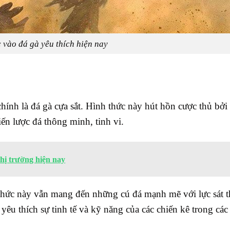
 vào đá gà yêu thích hiện nay
hính là đá gà cựa sắt. Hình thức này hút hồn cược thủ bởi
ến lược đá thông minh, tinh vi.
hị trường hiện nay
hức này vẫn mang đến những cú đá mạnh mẽ với lực sát 
êu thích sự tinh tế và kỹ năng của các chiến kê trong các