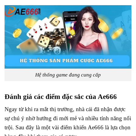
Hệ thống game đang cung cấp
Đánh giá các điểm đặc sắc của Ae666
Ngay từ khi ra mắt thị trường, nhà cái đã nhận được
sự chú ý nhờ hướng đi mới mẻ và nhiều tính năng nổi
trội. Sau đây là một vài điểm khiến Ae666 là lựa chọn